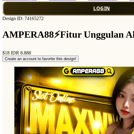
LOGIN
Design ID: 74165272
AMPERA88⚡️Fitur Unggulan A
$18
IDR 8.888
Create an account to favorite this design!