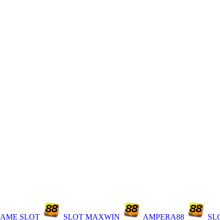
AME SLOT
SLOT MAXWIN
AMPERA88
SL