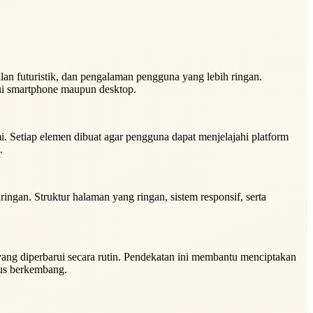
an futuristik, dan pengalaman pengguna yang lebih ringan.
ui smartphone maupun desktop.
 Setiap elemen dibuat agar pengguna dapat menjelajahi platform
.
ingan. Struktur halaman yang ringan, sistem responsif, serta
ng diperbarui secara rutin. Pendekatan ini membantu menciptakan
rus berkembang.