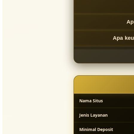
Ya, Ampera88 dirancang res
nyaman digunakan kapan s
Ampera88 didukung teknolo
Ap
kecepatan akses, kestabila
Ampera88 menyediakan lay
Apa keu
memperoleh arahan dengan
Keunggulan Ampera88 terlet
pengalaman pengguna yang
Nama Situs
Jenis Layanan
Minimal Deposit