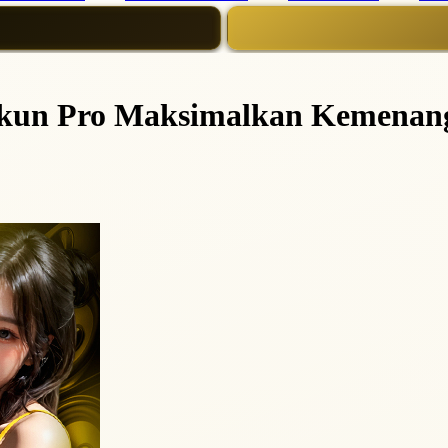
kun Pro Maksimalkan Kemenan