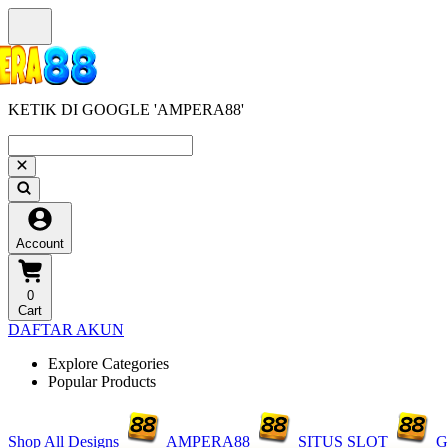
KETIK DI GOOGLE 'AMPERA88'
Account
0
Cart
DAFTAR AKUN
Explore Categories
Popular Products
Shop All Designs
AMPERA88
SITUS SLOT
G