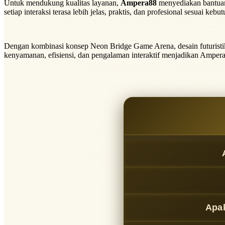
Untuk mendukung kualitas layanan,
Ampera88
menyediakan bantuan 
setiap interaksi terasa lebih jelas, praktis, dan profesional sesuai keb
Dengan kombinasi konsep Neon Bridge Game Arena, desain futuristik, 
kenyamanan, efisiensi, dan pengalaman interaktif menjadikan Amper
Ampera88
adalah platform
tampilan futuristik, dan 
Ampera88 menghadirkan sua
Apa
struktur fitur yang muda